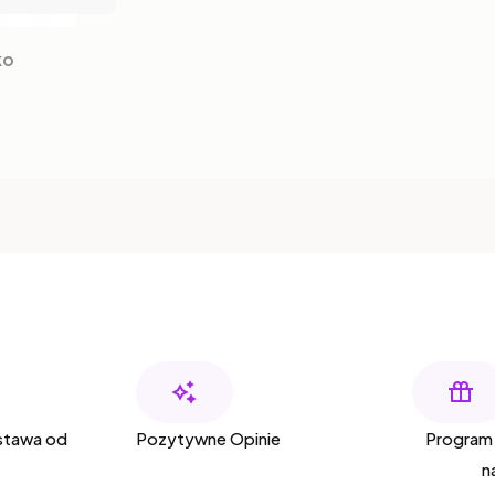
ko
tawa od
Pozytywne Opinie
Program 
n