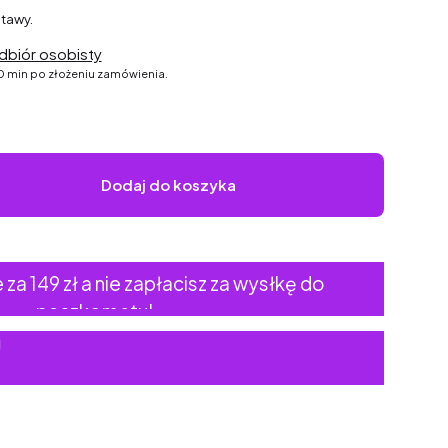
tawy.
dbiór osobisty
30 min po złożeniu zamówienia.
Dodaj do koszyka
a 149 zł a nie zapłacisz za wysłkę do
paczkomatu!