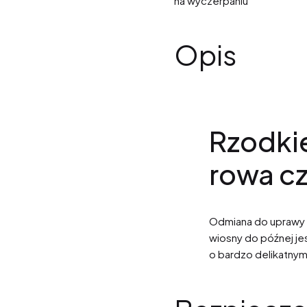
na wyczerpaniu
Opis
Rzodki
rowa c
Odmiana do uprawy p
wiosny do późnej jes
o bardzo delikatny