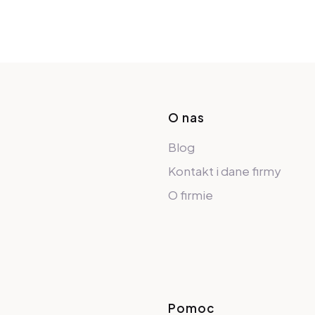
Linki w sto
O nas
Blog
Kontakt i dane firmy
O firmie
Pomoc