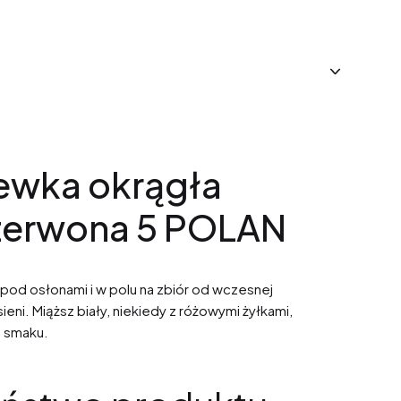
ewka okrągła
zerwona 5 POLAN
od osłonami i w polu na zbiór od wczesnej
ieni. Miąższ biały, niekiedy z różowymi żyłkami,
m smaku.