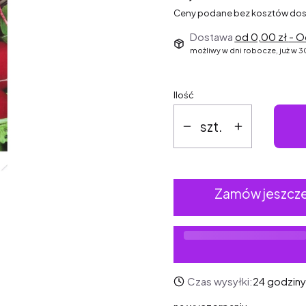
Ceny podane bez kosztów dos
Dostawa
od 0,00 zł
- O
możliwy w dni robocze, już w 
Ilość
szt.
Zamów jeszcze z
Czas wysyłki:
24 godziny