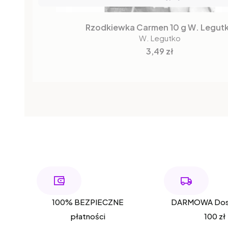
Rzodkiewka Carmen 10 g W. Legut
W. Legutko
Cena
3,49 zł
100% BEZPIECZNE
DARMOWA Dos
płatności
100 zł