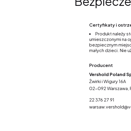
Bezpiecze
Certyfikaty i ostr
Produkt należy s
umieszczonymi na o
bezpiecznym miejscu
małych dzieci. Nie
Producent
Vershold Poland Sp
Żwirki i Wigury 16A
02-092 Warszawa, 
22 376 27 91
warsaw.vershold@v