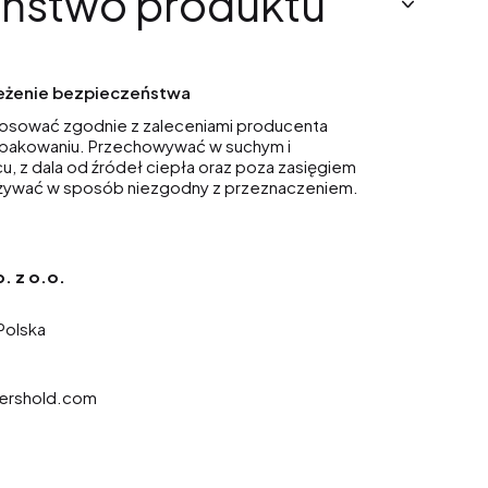
ństwo produktu
zeżenie bezpieczeństwa
tosować zgodnie z zaleceniami producenta
pakowaniu. Przechowywać w suchym i
, z dala od źródeł ciepła oraz poza zasięgiem
 używać w sposób niezgodny z przeznaczeniem.
. z o.o.
Polska
ershold.com