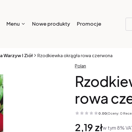
Menu
Nowe produkty
Promocje
a Warzyw I Ziół
Rzodkiewka okrągła rowa czerwona
Polan
Rzodkie
rowa cz
0.00
(Oceny: 0 Recen
Cena
2,19 zł
w tym 8% VA
w tym
8%
VA