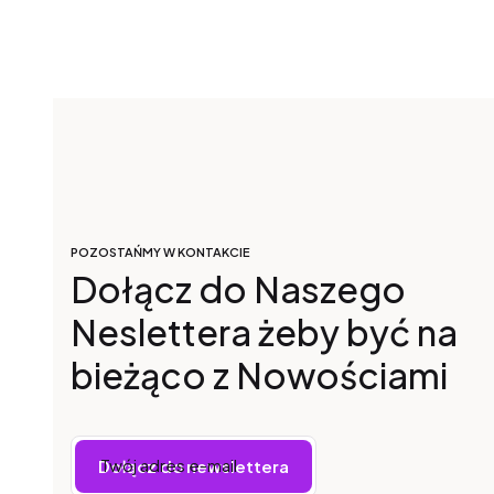
POZOSTAŃMY W KONTAKCIE
Dołącz do Naszego
Neslettera żeby być na
bieżąco z Nowościami
Twój adres e-mail
Dołącz do newslettera