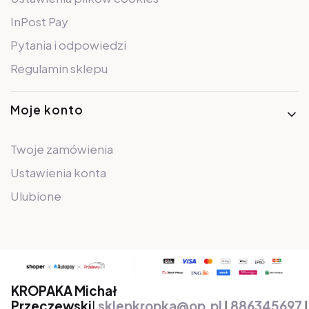
InPost Pay
Pytania i odpowiedzi
Regulamin sklepu
Moje konto
Twoje zamówienia
Ustawienia konta
Ulubione
KROPAKA Michał
Przeczewski
|
sklepkropka@op.pl
|
886345697
|