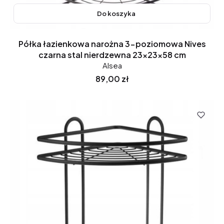
Do koszyka
Półka łazienkowa narożna 3-poziomowa Nives
czarna stal nierdzewna 23x23x58 cm
Alsea
Cena
89,00 zł