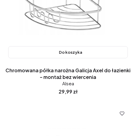
Do koszyka
Chromowana półka narożna Galicja Axel do łazienki
– montaż bez wiercenia
Alsea
Cena
29,99 zł