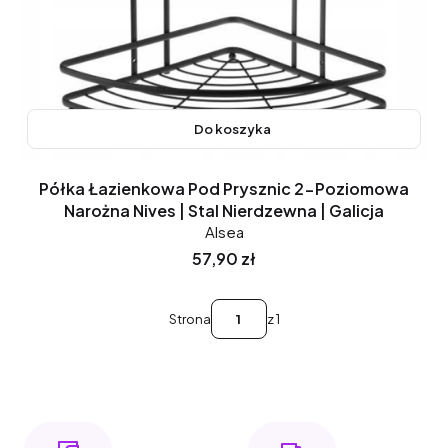
Do koszyka
Półka Łazienkowa Pod Prysznic 2-Poziomowa
Narożna Nives | Stal Nierdzewna | Galicja
Alsea
Cena
57,90 zł
Strona
z 1