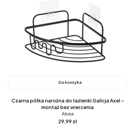
Do koszyka
Czarna półka narożna do łazienki Galicja Axel –
montaż bez wiercenia
Alsea
Cena
29,99 zł