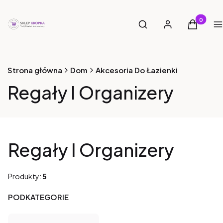
Otwórz wyszukiwarkę
Produkty 
Szukaj
Zaloguj się
Koszyk
M
Strona główna
Dom
Akcesoria Do Łazienki
Regały I Organizery
Regały I Organizery
Produkty:
5
PODKATEGORIE