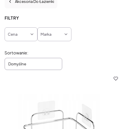
Akcesoria Do Łazienki
FILTRY
Cena
Marka
Koniec filtrów
Lista produktów
Sortowanie:
Domyślne