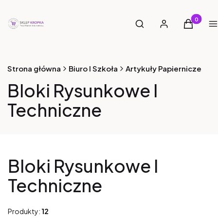
Otwórz wyszukiwarkę
Produkty 
Szukaj
Zaloguj się
Koszyk
M
Strona główna
Biuro I Szkoła
Artykuły Papiernicze
Bloki Rysunkowe I
Techniczne
Bloki Rysunkowe I
Techniczne
Produkty:
12