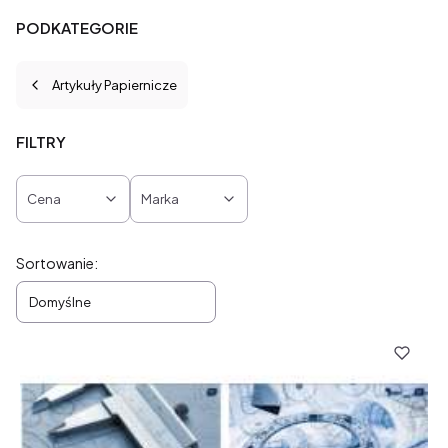
PODKATEGORIE
Artykuły Papiernicze
FILTRY
Cena
Marka
Koniec filtrów
Lista produktów
Sortowanie:
Domyślne