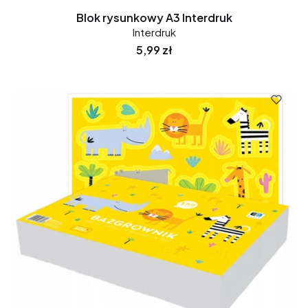
Blok rysunkowy A3 Interdruk
Interdruk
Cena
5,99 zł