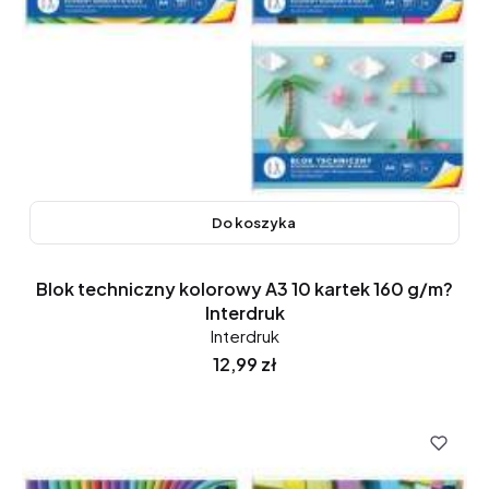
Do koszyka
Blok techniczny kolorowy A3 10 kartek 160 g/m?
Interdruk
Interdruk
Cena
12,99 zł