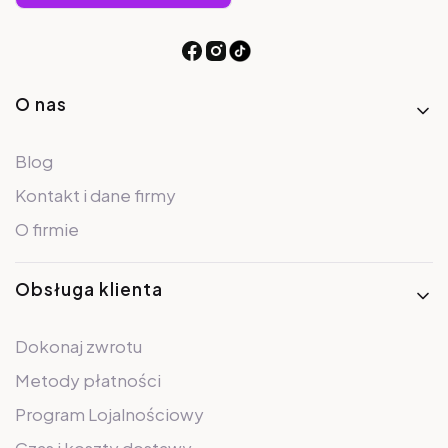
Linki w stopce
O nas
Blog
Kontakt i dane firmy
O firmie
Obsługa klienta
Dokonaj zwrotu
Metody płatności
Program Lojalnościowy
Czas i koszty dostawy