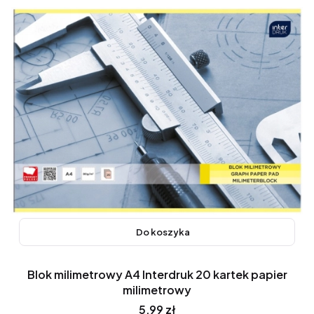
Do koszyka
Blok milimetrowy A4 Interdruk 20 kartek papier
milimetrowy
Cena
5,99 zł