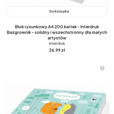
Do koszyka
Blok rysunkowy A4 200 kartek - Interdruk
Bazgrownik - solidny i wszechstronny dla małych
artystów
Interdruk
Cena
26,99 zł