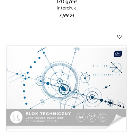
170 g/m²
Interdruk
Cena
7,99 zł