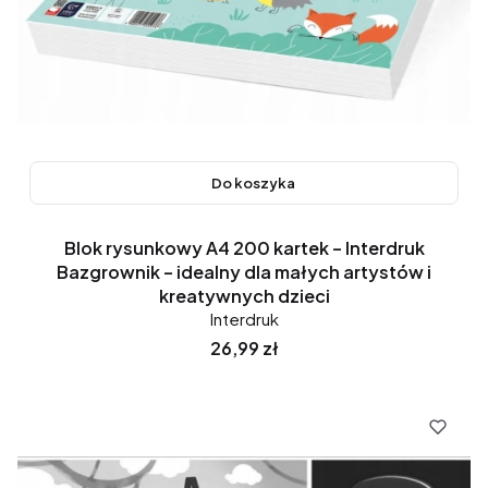
Do koszyka
Blok rysunkowy A4 200 kartek – Interdruk
Bazgrownik – idealny dla małych artystów i
kreatywnych dzieci
Interdruk
Cena
26,99 zł