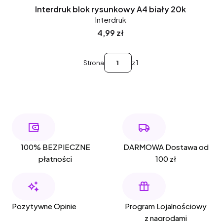
Interdruk blok rysunkowy A4 biały 20k
Interdruk
Cena
4,99 zł
Strona
z 1
100% BEZPIECZNE
DARMOWA Dostawa od
płatności
100 zł
Pozytywne Opinie
Program Lojalnościowy
z nagrodami