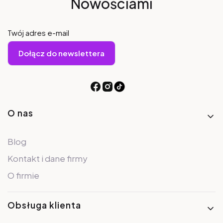
Nowościami
Twój adres e-mail
Dołącz do newslettera
Linki w stopce
O nas
Blog
Kontakt i dane firmy
O firmie
Obsługa klienta