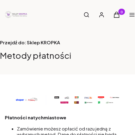
Otwórz wyszukiwarkę
Produkty 
Szukaj
Zaloguj się
Koszyk
M
Przejdź do:
Sklep KROPKA
Metody płatności
Płatności natychmiastowe
Zamówienie możesz opłacić od razu jedną z
wybranych metod. Dane do płatności nie będą