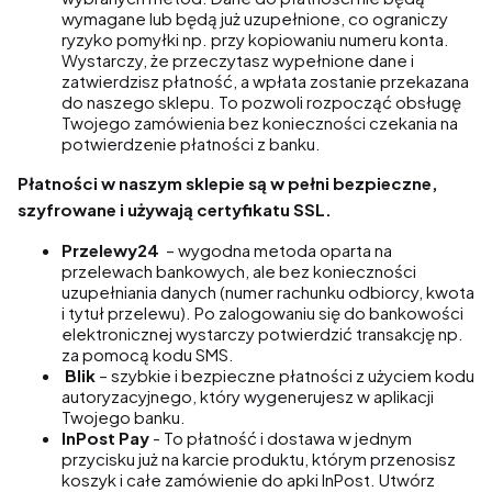
wymagane lub będą już uzupełnione, co ograniczy
ryzyko pomyłki np. przy kopiowaniu numeru konta.
Wystarczy, że
przeczytasz wypełnione dane i
zatwierdzisz płatność, a wpłata zostanie przekazana
do naszego sklepu. To pozwoli rozpocząć obsługę
Twojego zamówienia bez konieczności czekania na
potwierdzenie płatności z banku.
Płatności w naszym sklepie są w pełni bezpieczne,
szyfrowane i używają certyfikatu SSL.
Przelewy24
– wygodna metoda oparta na
przelewach bankowych, ale bez konieczności
uzupełniania danych (numer rachunku odbiorcy, kwota
i tytuł przelewu). Po zalogowaniu się do bankowości
elektronicznej wystarczy potwierdzić transakcję np.
za pomocą kodu SMS.
Blik
– szybkie i bezpieczne płatności z użyciem kodu
autoryzacyjnego, który wygenerujesz w aplikacji
Twojego banku.
InPost Pay
- To płatność i dostawa w jednym
przycisku już na karcie produktu, którym przenosisz
koszyk i całe zamówienie do apki InPost. Utwórz