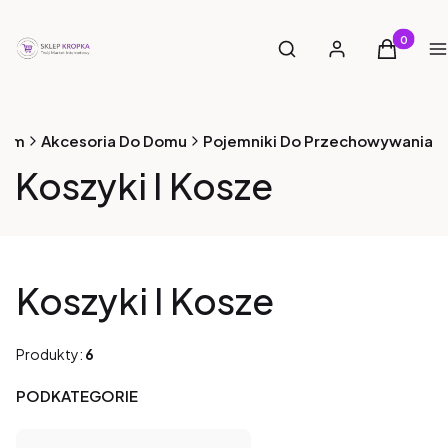
Otwórz wyszukiwarkę
Produkty 
Szukaj
Zaloguj się
Koszyk
M
Dom
Akcesoria Do Domu
Pojemniki Do Przechowywania
Koszyki I Kosze
Koszyki I Kosze
Produkty:
6
PODKATEGORIE