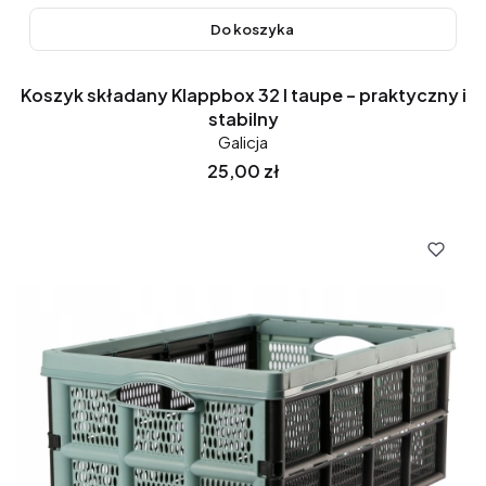
Do koszyka
Koszyk składany Klappbox 32 l taupe – praktyczny i
stabilny
Galicja
Cena
25,00 zł