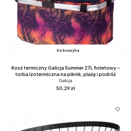
Do koszyka
Kosz termiczny Galicja Summer 27L fioletowy –
torba izotermiczna na piknik, plażę i podróż
Galicja
Cena
50,29 zł