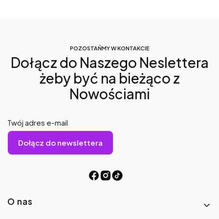
POZOSTAŃMY W KONTAKCIE
Dołącz do Naszego Neslettera
żeby być na bieżąco z
Nowościami
Twój adres e-mail
Dołącz do newslettera
Linki w stopce
O nas