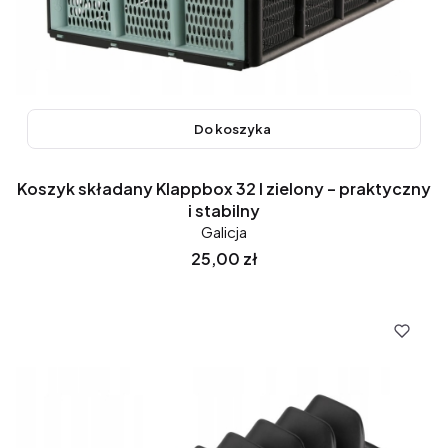
Do koszyka
Koszyk składany Klappbox 32 l zielony – praktyczny
i stabilny
Galicja
Cena
25,00 zł