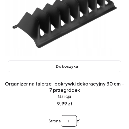
Do koszyka
Organizer na talerze i pokrywki dekoracyjny 30 cm –
7 przegródek
Galicja
Cena
9,99 zł
Strona
z 1