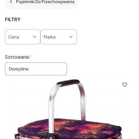
Pojemniki Do Przechowywania
FILTRY
Cena
Marka
Koniec filtrów
Lista produktów
Sortowanie:
Domyślne