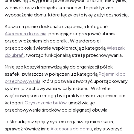
umożliwiając wygodne przechowywanie ubrań, tekstyliów,
zabawek oraz drobnych akcesoriów. To praktyczne
wyposażenie domu, które łączy estetykę z użytecznością.
Kosze na pranie doskonale uzupełniają kategorię
Akcesoria do prania
, pomagając segregować ubrania
przed włożeniem ich do pralki. W garderobie i
przedpokoju świetnie współpracują z kategorią
Wieszaki
do ubrań
, tworząc funkcjonalną strefę przechowywania.
Mniejsze koszyki sprawdzą się do organizacji półek i
szafek, zwłaszcza w połączeniu z kategorią
Pojemniki do
przechowywania
, która pozwala stworzyć uporządkowany
system przechowywania w całym domu. W strefie
wejściowej kosze mogą być praktycznym uzupełnieniem
kategorii
Czyszczenie butów
, umożliwiając
przechowywanie środków do pielęgnacji obuwia.
Jeśli budujesz spójny system organizacji mieszkania,
sprawdź również inne
Akcesoria do domu
, aby stworzyć