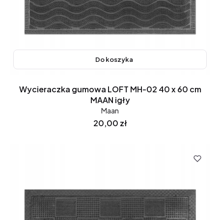
Do koszyka
Wycieraczka gumowa LOFT MH-02 40 x 60 cm
MAAN igły
Maan
Cena
20,00 zł