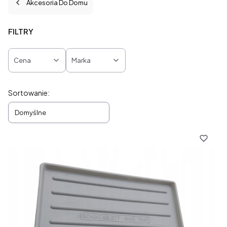
Akcesoria Do Domu
FILTRY
Cena
Marka
Koniec filtrów
Lista produktów
Sortowanie:
Domyślne