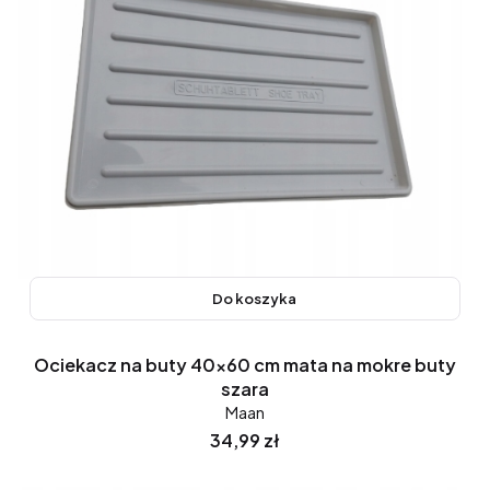
Do koszyka
Ociekacz na buty 40x60 cm mata na mokre buty
szara
Maan
Cena
34,99 zł