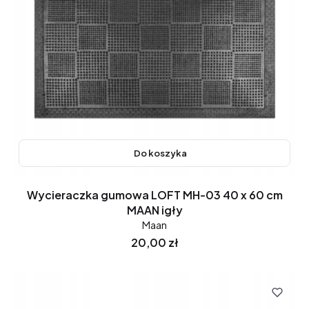
Do koszyka
Wycieraczka gumowa LOFT MH-03 40 x 60 cm
MAAN igły
Maan
Cena
20,00 zł