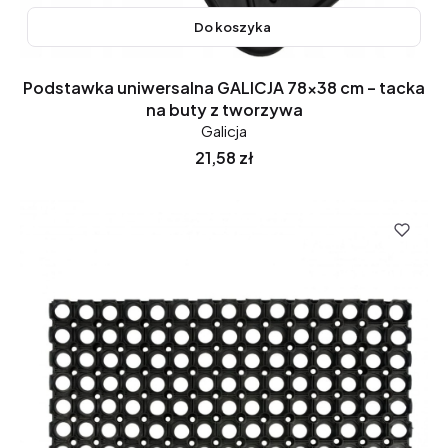
Do koszyka
Podstawka uniwersalna GALICJA 78x38 cm – tacka
na buty z tworzywa
Galicja
Cena
21,58 zł