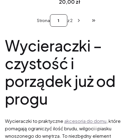
Cena
20,00 zł
Strona
z 2
Przejdź do ostatniej st
Wycieraczki –
czystość i
porządek już od
progu
Wycieraczki to praktyczne
akcesoria do domu
, które
pomagają ograniczyć ilość brudu, wilgoci i piasku
wnoszonego do wnętrza. To niezbędny element