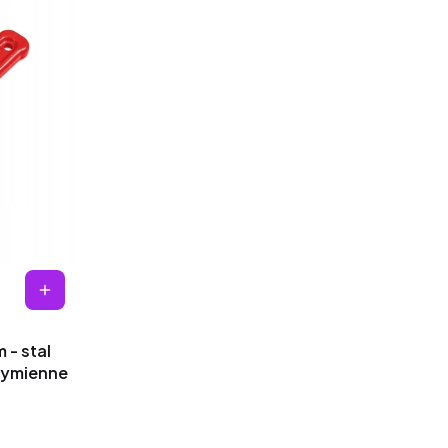
 - stal
wymienne