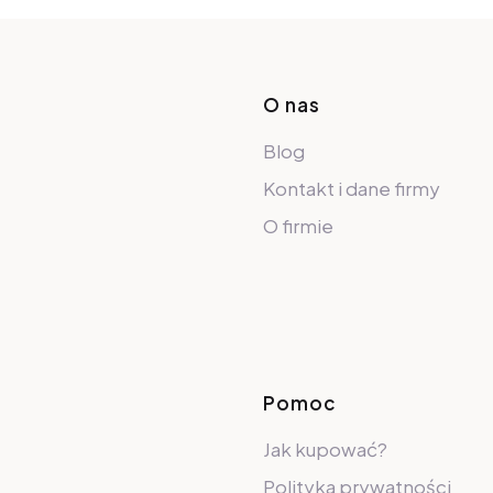
Linki w sto
O nas
Blog
Kontakt i dane firmy
O firmie
Pomoc
Jak kupować?
Polityka prywatności