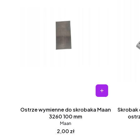
Ostrze wymienne do skrobaka Maan
Skrobak 
3260 100 mm
ostr
Maan
Cena
2,00 zł