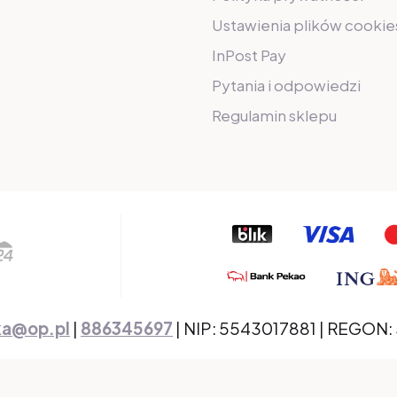
Ustawienia plików cookie
InPost Pay
Pytania i odpowiedzi
Regulamin sklepu
ka@op.pl
|
886345697
| NIP: 5543017881 | REGON: 