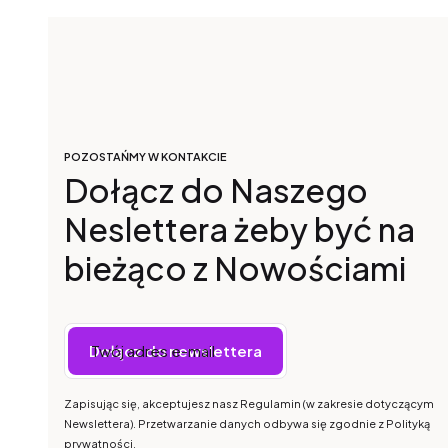
POZOSTAŃMY W KONTAKCIE
Dołącz do Naszego
Neslettera żeby być na
bieżąco z Nowościami
Twój adres e-mail
Dołącz do newslettera
Zapisując się, akceptujesz nasz Regulamin (w zakresie dotyczącym
Newslettera). Przetwarzanie danych odbywa się zgodnie z Polityką
prywatności.