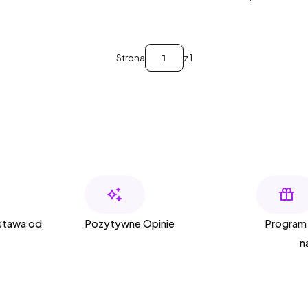
Strona
z 1
tawa od
Pozytywne Opinie
Program 
n