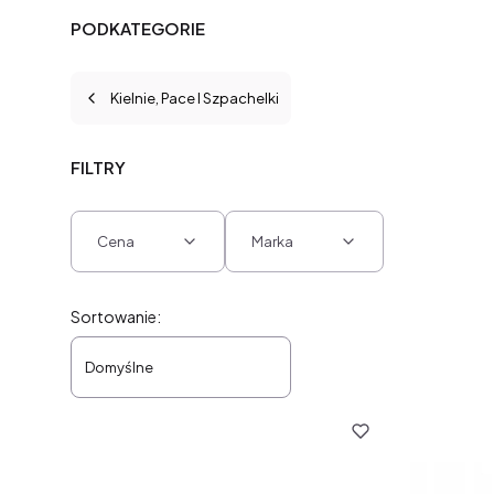
PODKATEGORIE
Kielnie, Pace I Szpachelki
FILTRY
Cena
Marka
Koniec filtrów
Lista produktów
Sortowanie:
Domyślne