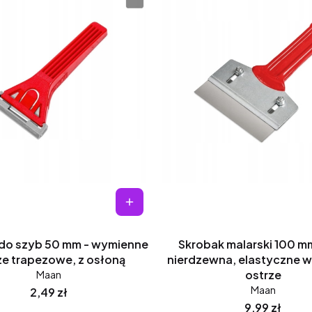
do szyb 50 mm - wymienne
Skrobak malarski 100 mm
ze trapezowe, z osłoną
nierdzewna, elastyczne 
Maan
ostrze
Maan
Cena
2,49 zł
Cena
9,99 zł