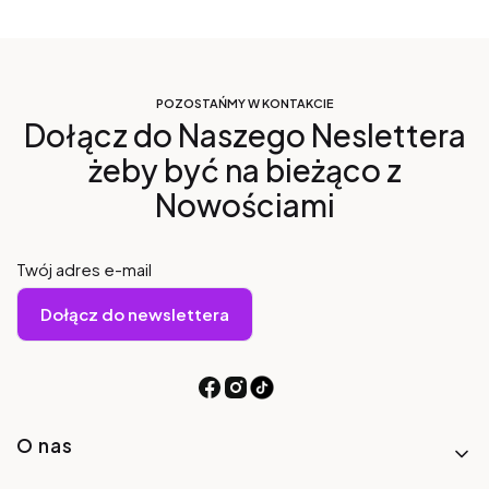
POZOSTAŃMY W KONTAKCIE
Dołącz do Naszego Neslettera
żeby być na bieżąco z
Nowościami
Twój adres e-mail
Dołącz do newslettera
Linki w stopce
O nas