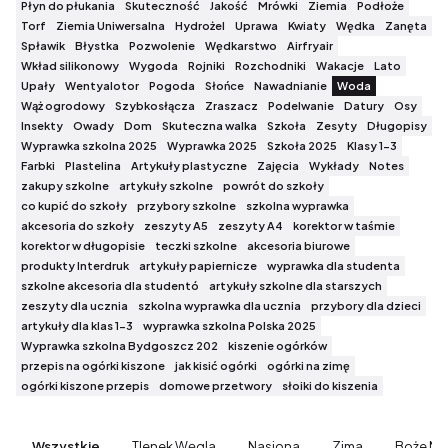
Płyn do płukania
Skuteczność
Jakość
Mrówki
Ziemia
Podłoże
Torf
Ziemia Uniwersalna
Hydrożel
Uprawa
Kwiaty
Wędka
Zanęta
Spławik
Błystka
Pozwolenie
Wędkarstwo
Airfryair
Wkład silikonowy
Wygoda
Rojniki
Rozchodniki
Wakacje
Lato
Upały
Wentyalotor
Pogoda
Słońce
Nawadnianie
Woda
Wąż ogrodowy
Szybkosłącza
Zraszacz
Podelwanie
Datury
Osy
Insekty
Owady
Dom
Skuteczna walka
Szkoła
Zesyty
Długopisy
Wyprawka szkolna 2025
Wyprawka 2025
Szkoła 2025
Klasy 1-3
Farbki
Plastelina
Artykuły plastyczne
Zajęcia
Wykłady
Notes
zakupy szkolne
artykuły szkolne
powrót do szkoły
co kupić do szkoły
przybory szkolne
szkolna wyprawka
akcesoria do szkoły
zeszyty A5
zeszyty A4
korektor w taśmie
korektor w długopisie
teczki szkolne
akcesoria biurowe
produkty Interdruk
artykuły papiernicze
wyprawka dla studenta
szkolne akcesoria dla studentó
artykuły szkolne dla starszych
zeszyty dla ucznia
szkolna wyprawka dla ucznia
przybory dla dzieci
artykuły dla klas 1-3
wyprawka szkolna Polska 2025
Wyprawka szkolna Bydgoszcz 202
kiszenie ogórków
przepis na ogórki kiszone
jak kisić ogórki
ogórki na zimę
ogórki kiszone przepis
domowe przetwory
słoiki do kiszenia
Wszystkie
Tlenek Węgla
Nasiona
Zima
Boże Na