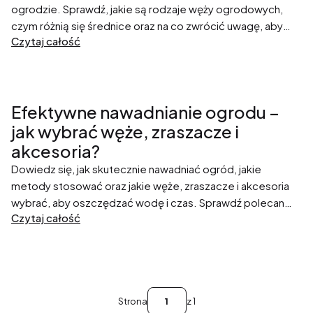
ogrodzie. Sprawdź, jakie są rodzaje węży ogrodowych,
czym różnią się średnice oraz na co zwrócić uwagę, aby
Czytaj całość
wybrać model idealnie dopasowany do Twoich potrzeb.
Efektywne nawadnianie ogrodu –
jak wybrać węże, zraszacze i
akcesoria?
Dowiedz się, jak skutecznie nawadniać ogród, jakie
metody stosować oraz jakie węże, zraszacze i akcesoria
wybrać, aby oszczędzać wodę i czas. Sprawdź polecane
Czytaj całość
produkty z Kropka Sklep i ciesz się pięknym, zdrowym
ogrodem przez cały sezon!
Strona
z 1