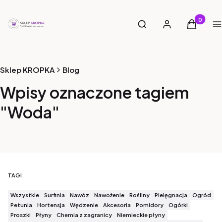
Otwórz wyszukiwarkę
Produkty 
Szukaj
Zaloguj się
Koszyk
M
Sklep KROPKA
Blog
Wpisy oznaczone tagiem
"Woda"
TAGI
Wszystkie
Surfinia
Nawóz
Nawożenie
Rośliny
Pielęgnacja
Ogród
Petunia
Hortensja
Wędzenie
Akcesoria
Pomidory
Ogórki
Proszki
Płyny
Chemia z zagranicy
Niemieckie płyny