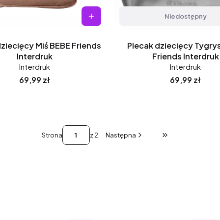
Niedostępny
dziecięcy Miś BEBE Friends
Plecak dziecięcy Tygry
Interdruk
Friends Interdruk
Interdruk
Interdruk
Cena
Cena
69,99 zł
69,99 zł
Strona
z 2
Następna
Przejdź do ostatni