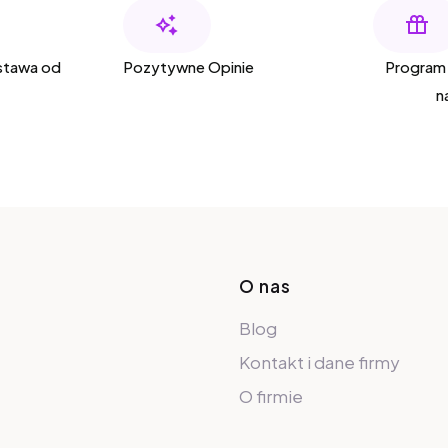
tawa od
Pozytywne Opinie
Program 
n
Linki w sto
O nas
Blog
Kontakt i dane firmy
O firmie