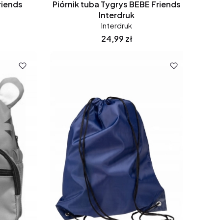
riends
Piórnik tuba Tygrys BEBE Friends
Interdruk
Interdruk
Cena
24,99 zł