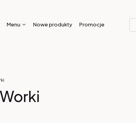
Menu
Nowe produkty
Promocje
rki
I Worki