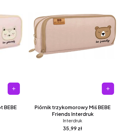
ot BEBE
Piórnik trzykomorowy Miś BEBE
Friends Interdruk
Interdruk
Cena
35,99 zł