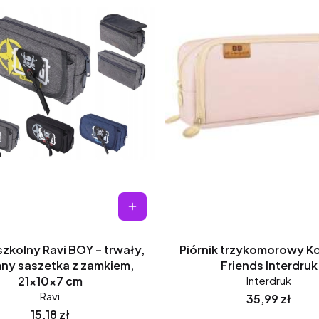
szkolny Ravi BOY – trwały,
Piórnik trzykomorowy K
ny saszetka z zamkiem,
Friends Interdruk
21x10x7 cm
Interdruk
Ravi
Cena
35,99 zł
Cena
15,18 zł