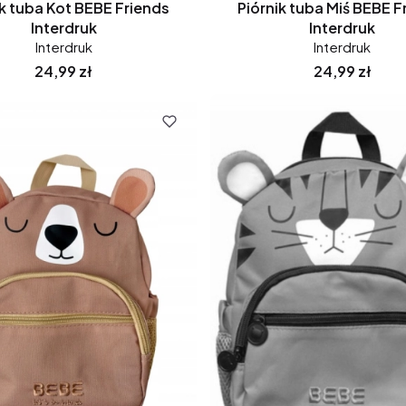
ik tuba Kot BEBE Friends
Piórnik tuba Miś BEBE F
Interdruk
Interdruk
Interdruk
Interdruk
Cena
Cena
24,99 zł
24,99 zł