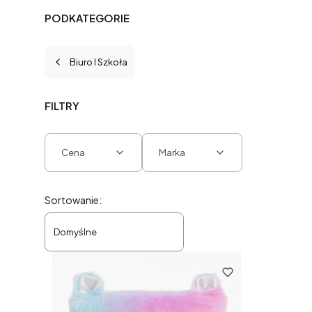
PODKATEGORIE
Biuro I Szkoła
FILTRY
Cena
Marka
Koniec filtrów
Lista produktów
Sortowanie:
Domyślne