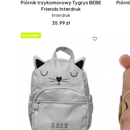
Piórnik trzykomorowy Tygrys BEBE
Piórn
Friends Interdruk
Interdruk
Cena
35,99 zł
Bestseller