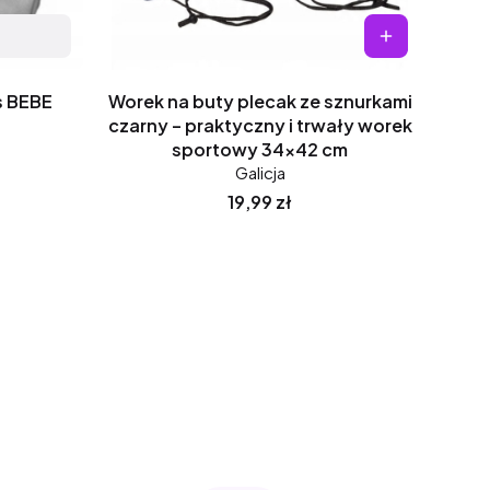
s BEBE
Worek na buty plecak ze sznurkami
czarny – praktyczny i trwały worek
sportowy 34x42 cm
Galicja
Cena
19,99 zł
ej strony z produktami