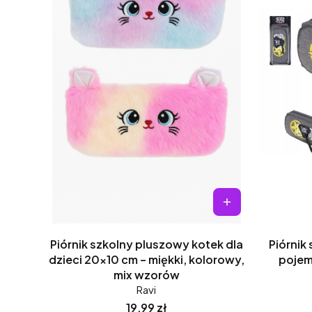
Piórnik szkolny pluszowy kotek dla
Piórnik 
dzieci 20x10 cm – miękki, kolorowy,
pojem
mix wzorów
Ravi
Cena
19,99 zł