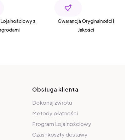
Lojalnościowy z
Gwarancja Oryginalności i
agrodami
Jakości
pce
Obsługa klienta
Dokonaj zwrotu
Metody płatności
Program Lojalnościowy
Czas i koszty dostawy